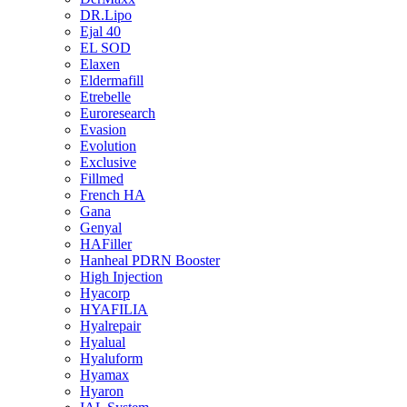
DR.Lipo
Ejal 40
EL SOD
Elaxen
Eldermafill
Etrebelle
Euroresearch
Evasion
Evolution
Exclusive
Fillmed
French HA
Gana
Genyal
HAFiller
Hanheal PDRN Booster
High Injection
Hyacorp
HYAFILIA
Hyalrepair
Hyalual
Hyaluform
Hyamax
Hyaron