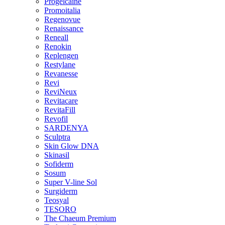
Progelcaine
Promoitalia
Regenovue
Renaissance
Reneall
Renokin
Replengen
Restylane
Revanesse
Revi
ReviNeux
Revitacare
RevitaFill
Revofil
SARDENYA
Sculptra
Skin Glow DNA
Skinasil
Sofiderm
Sosum
Super V-line Sol
Surgiderm
Teosyal
TESORO
The Chaeum Premium