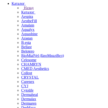
Каталог
Назад
Каталог
Aespira
AestheFill
Amalain
Aqualyx
Aquashine
Aragan
B-esta
Bellast
Belotero
BioMialVel (БиоМиалВел)
Celosome
CHAMRYN
CMED Aesthetics
Collost
CRYSTAL
Curenex
CYJ
Cytolife
Dermaheal
Dermalax
Dermaren
DerMaxx