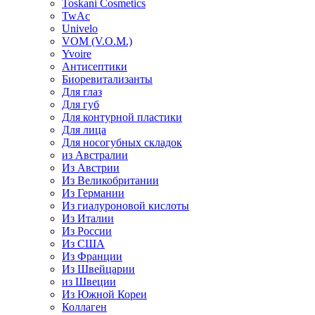
Toskani Cosmetics
TwAc
Univelo
VOM (V.O.M.)
Yvoire
Антисептики
Биоревитализанты
Для глаз
Для губ
Для контурной пластики
Для лица
Для носогубных складок
из Австралии
Из Австрии
Из Великобритании
Из Германии
Из гиалуроновой кислоты
Из Италии
Из России
Из США
Из Франции
Из Швейцарии
из Швеции
Из Южной Кореи
Коллаген