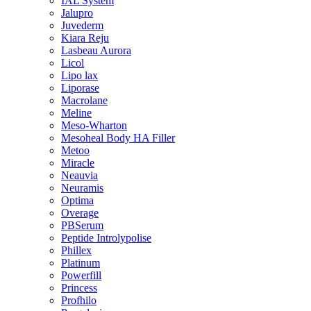
IAL System
Jalupro
Juvederm
Kiara Reju
Lasbeau Aurora
Licol
Lipo lax
Liporase
Macrolane
Meline
Meso-Wharton
Mesoheal Body HA Filler
Metoo
Miracle
Neauvia
Neuramis
Optima
Overage
PBSerum
Peptide Introlypolise
Phillex
Platinum
Powerfill
Princess
Profhilo