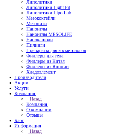
Липолитики
Липолитики Light Fit
Липолитики Lipo Lab
Мезококтейли
Мезонити
Наноиглы
Наноиглы MESOLIFE
Наноканюли
Пилинги
Препараты для косметологов
Филлеры для тела
Филлеры из Китая
Филлеры из Японии
Хладоэлемент
Производители
Акции
Услуги
Компания
Назад
Компания
О компании
Отзывы
Блог
Информация
Назад