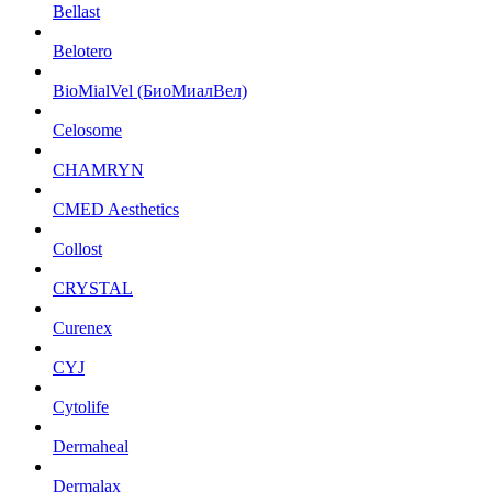
Bellast
Belotero
BioMialVel (БиоМиалВел)
Celosome
CHAMRYN
CMED Aesthetics
Collost
CRYSTAL
Curenex
CYJ
Cytolife
Dermaheal
Dermalax