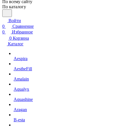
По всему сайту
По каталогу
Войти
0
Сравнение
0
Избранное
0
Корзина
Каталог
Aespira
AestheFill
Amalain
Aqualyx
Aquashine
Aragan
B-esta