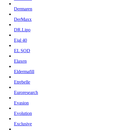
Dermaren
DerMaxx
DR.Lipo
Ejal 40
EL SOD
Elaxen
Eldermafill
Etrebelle
Euroresearch
Evasion
Evolution
Exclusive