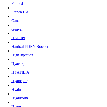
Fillmed
French HA
Gana
Genyal
HAFiller
Hanheal PDRN Booster
High Injection
Hyacorp
HYAFILIA
Hyalrepair
Hyalual
Hyaluform
Hyamax