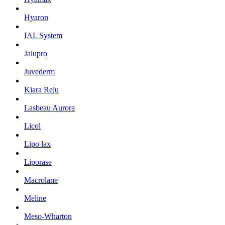
Hyaron
IAL System
Jalupro
Juvederm
Kiara Reju
Lasbeau Aurora
Licol
Lipo lax
Liporase
Macrolane
Meline
Meso-Wharton