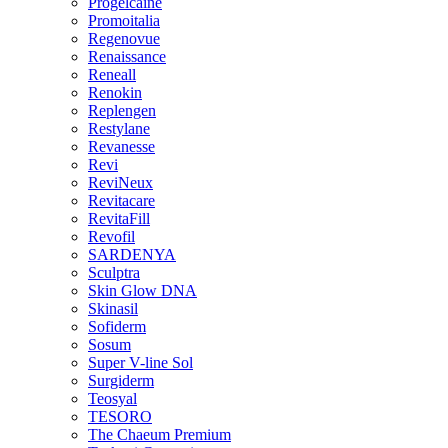
Progelcaine
Promoitalia
Regenovue
Renaissance
Reneall
Renokin
Replengen
Restylane
Revanesse
Revi
ReviNeux
Revitacare
RevitaFill
Revofil
SARDENYA
Sculptra
Skin Glow DNA
Skinasil
Sofiderm
Sosum
Super V-line Sol
Surgiderm
Teosyal
TESORO
The Chaeum Premium