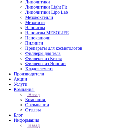
Липолитики
Липолитики Light Fit
Липолитики Lipo Lab
Мезококтейли
Мезонити
Наноиглы
Наноиглы MESOLIFE
Наноканюли
Пилинги
Препараты для косметологов
Филлеры для тела
Филлеры из Китая
Филлеры из Японии
Хладоэлемент
Производители
Акции
Услуги
Компания
Назад
Компания
О компании
Отзывы
Блог
Информация
Назад