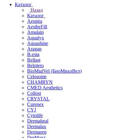
Каталог
Назад
Каталог
Aespira
AestheFill
Amalain
Aqualyx
Aquashine
Aragan
B-esta
Bellast
Belotero
BioMialVel (БиоМиалВел)
Celosome
CHAMRYN
CMED Aesthetics
Collost
CRYSTAL
Curenex
CYJ
Cytolife
Dermaheal
Dermalax
Dermaren
DerMaxx