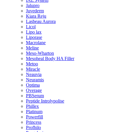
IAL System
Jalupro
Juvederm
Kiara Reju
Lasbeau Aurora
Licol
Lipo lax
Liporase
Macrolane
Meline
Meso-Wharton
Mesoheal Body HA Filler
Metoo
Miracle
Neauvia
Neuramis
Optima
Overage
PBSerum
Peptide Introlypolise
Phillex
Platinum
Powerfill
Princess
Profhilo