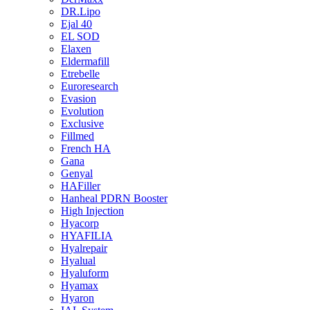
DR.Lipo
Ejal 40
EL SOD
Elaxen
Eldermafill
Etrebelle
Euroresearch
Evasion
Evolution
Exclusive
Fillmed
French HA
Gana
Genyal
HAFiller
Hanheal PDRN Booster
High Injection
Hyacorp
HYAFILIA
Hyalrepair
Hyalual
Hyaluform
Hyamax
Hyaron