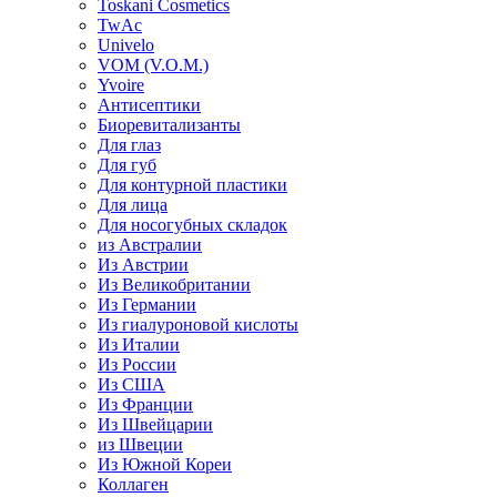
Toskani Cosmetics
TwAc
Univelo
VOM (V.O.M.)
Yvoire
Антисептики
Биоревитализанты
Для глаз
Для губ
Для контурной пластики
Для лица
Для носогубных складок
из Австралии
Из Австрии
Из Великобритании
Из Германии
Из гиалуроновой кислоты
Из Италии
Из России
Из США
Из Франции
Из Швейцарии
из Швеции
Из Южной Кореи
Коллаген