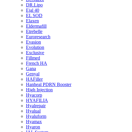
DR.Lipo
Ejal 40
EL SOD
Elaxen
Eldermafill
Etrebelle
Euroresearch
Evasion
Evolution
Exclusive
Fillmed
French HA
Gana
Genyal
HAFiller
Hanheal PDRN Booster
High Injection
Hyacorp
HYAFILIA
Hyalrepair
Hyalual
Hyaluform
Hyamax
Hyaron