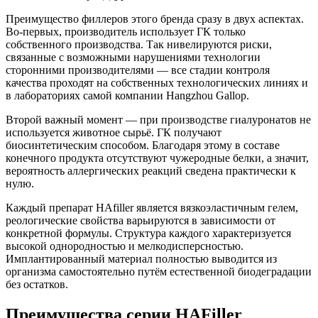
Преимущество филлеров этого бренда сразу в двух аспектах.
Во-первых, производитель использует ГК только
собственного производства. Так нивелируются риски,
связанные с возможными нарушениями технологии
сторонними производителями — все стадии контроля
качества проходят на собственных технологических линиях и
в лабораториях самой компании Hangzhou Gallop.
Второй важный момент — при производстве гиалуронатов не
используется животное сырьё. ГК получают
биосинтетическим способом. Благодаря этому в составе
конечного продукта отсутствуют чужеродные белки, а значит,
вероятность аллергических реакций сведена практически к
нулю.
Каждый препарат HAfiller является вязкоэластичным гелем,
реологические свойства варьируются в зависимости от
конкретной формулы. Структура каждого характеризуется
высокой однородностью и мелкодисперсностью.
Имплантированный материал полностью выводится из
организма самостоятельно путём естественной биодеградации
без остатков.
Преимущества серии HAFiller