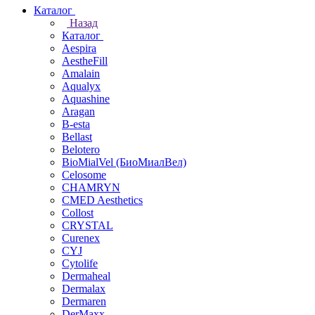
Каталог
Назад
Каталог
Aespira
AestheFill
Amalain
Aqualyx
Aquashine
Aragan
B-esta
Bellast
Belotero
BioMialVel (БиоМиалВел)
Celosome
CHAMRYN
CMED Aesthetics
Collost
CRYSTAL
Curenex
CYJ
Cytolife
Dermaheal
Dermalax
Dermaren
DerMaxx