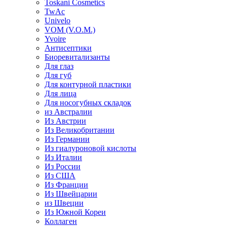
Toskani Cosmetics
TwAc
Univelo
VOM (V.O.M.)
Yvoire
Антисептики
Биоревитализанты
Для глаз
Для губ
Для контурной пластики
Для лица
Для носогубных складок
из Австралии
Из Австрии
Из Великобритании
Из Германии
Из гиалуроновой кислоты
Из Италии
Из России
Из США
Из Франции
Из Швейцарии
из Швеции
Из Южной Кореи
Коллаген