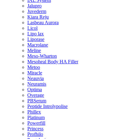
IAL System
Jalupro
Juvederm
Kiara Reju
Lasbeau Aurora
Licol
Lipo lax
Liporase
Macrolane
Meline
Meso-Wharton
Mesoheal Body HA Filler
Metoo
Miracle
Neauvia
Neuramis
Optima
Overage
PBSerum
Peptide Introlypolise
Phillex
Platinum
Powerfill
Princess
Profhilo