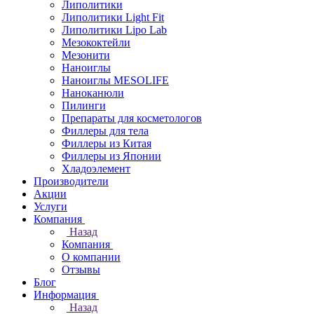
Липолитики
Липолитики Light Fit
Липолитики Lipo Lab
Мезококтейли
Мезонити
Наноиглы
Наноиглы MESOLIFE
Наноканюли
Пилинги
Препараты для косметологов
Филлеры для тела
Филлеры из Китая
Филлеры из Японии
Хладоэлемент
Производители
Акции
Услуги
Компания
Назад
Компания
О компании
Отзывы
Блог
Информация
Назад