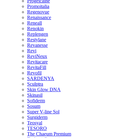
Progelcaine
Promoitalia
Regenovue
Renaissance
Reneall
Renokin
Replengen
Restylane
Revanesse
Revi
ReviNeux
Revitacare
RevitaFill
Revofil
SARDENYA
Sculptra
Skin Glow DNA
Skinasil
Sofiderm
Sosum
Super V-line Sol
Surgiderm
Teosyal
TESORO
The Chaeum Premium