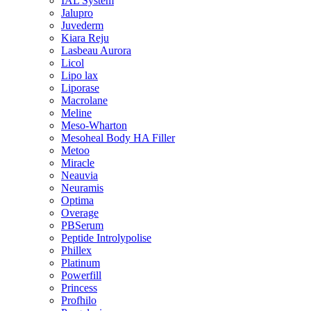
IAL System
Jalupro
Juvederm
Kiara Reju
Lasbeau Aurora
Licol
Lipo lax
Liporase
Macrolane
Meline
Meso-Wharton
Mesoheal Body HA Filler
Metoo
Miracle
Neauvia
Neuramis
Optima
Overage
PBSerum
Peptide Introlypolise
Phillex
Platinum
Powerfill
Princess
Profhilo