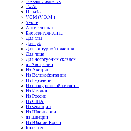
Toskani Cosmetics
TwAc
Univelo
VOM (V.O.M.)
Yvoire
Антисептики
Биоревитализанты
Для глаз
Для губ
Для контурной пластики
Для лица
Для носогубных складок
из Австралии
Из Австрии
Из Великобритании
Из Германии
Из гиалуроновой кислоты
Из Италии
Из России
Из США
Из Франции
Из Швейцарии
из Швеции
Из Южной Кореи
Коллаген