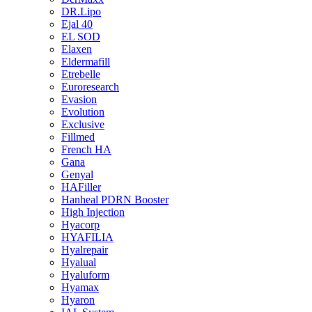
DR.Lipo
Ejal 40
EL SOD
Elaxen
Eldermafill
Etrebelle
Euroresearch
Evasion
Evolution
Exclusive
Fillmed
French HA
Gana
Genyal
HAFiller
Hanheal PDRN Booster
High Injection
Hyacorp
HYAFILIA
Hyalrepair
Hyalual
Hyaluform
Hyamax
Hyaron