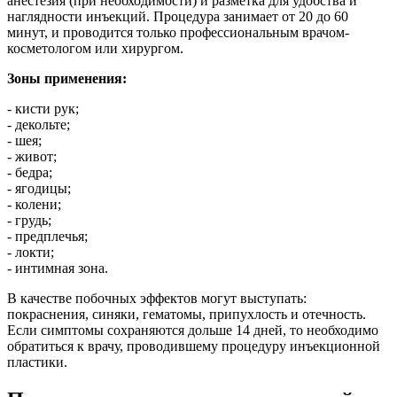
анестезия (при необходимости) и разметка для удобства и
наглядности инъекций. Процедура занимает от 20 до 60
минут, и проводится только профессиональным врачом-
косметологом или хирургом.
Зоны применения:
- кисти рук;
- декольте;
- шея;
- живот;
- бедра;
- ягодицы;
- колени;
- грудь;
- предплечья;
- локти;
- интимная зона.
В качестве побочных эффектов могут выступать:
покраснения, синяки, гематомы, припухлость и отечность.
Если симптомы сохраняются дольше 14 дней, то необходимо
обратиться к врачу, проводившему процедуру инъекционной
пластики.