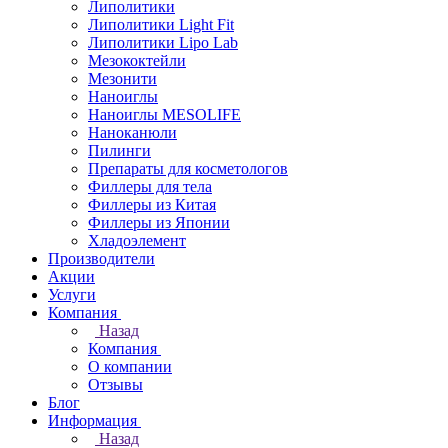
Липолитики
Липолитики Light Fit
Липолитики Lipo Lab
Мезококтейли
Мезонити
Наноиглы
Наноиглы MESOLIFE
Наноканюли
Пилинги
Препараты для косметологов
Филлеры для тела
Филлеры из Китая
Филлеры из Японии
Хладоэлемент
Производители
Акции
Услуги
Компания
Назад
Компания
О компании
Отзывы
Блог
Информация
Назад