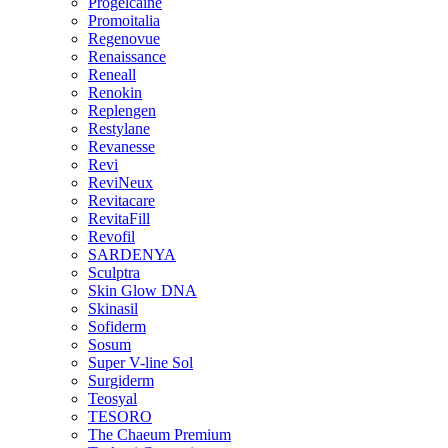
Progelcaine
Promoitalia
Regenovue
Renaissance
Reneall
Renokin
Replengen
Restylane
Revanesse
Revi
ReviNeux
Revitacare
RevitaFill
Revofil
SARDENYA
Sculptra
Skin Glow DNA
Skinasil
Sofiderm
Sosum
Super V-line Sol
Surgiderm
Teosyal
TESORO
The Chaeum Premium