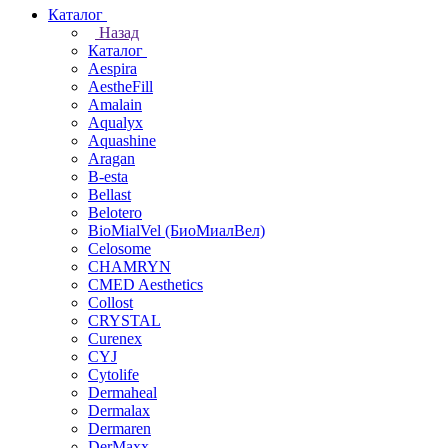
Каталог
Назад
Каталог
Aespira
AestheFill
Amalain
Aqualyx
Aquashine
Aragan
B-esta
Bellast
Belotero
BioMialVel (БиоМиалВел)
Celosome
CHAMRYN
CMED Aesthetics
Collost
CRYSTAL
Curenex
CYJ
Cytolife
Dermaheal
Dermalax
Dermaren
DerMaxx