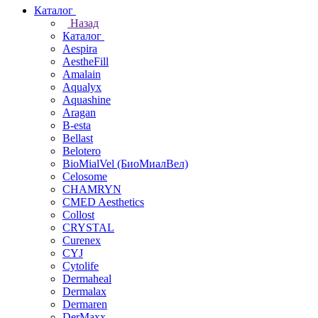
Каталог
Назад
Каталог
Aespira
AestheFill
Amalain
Aqualyx
Aquashine
Aragan
B-esta
Bellast
Belotero
BioMialVel (БиоМиалВел)
Celosome
CHAMRYN
CMED Aesthetics
Collost
CRYSTAL
Curenex
CYJ
Cytolife
Dermaheal
Dermalax
Dermaren
DerMaxx