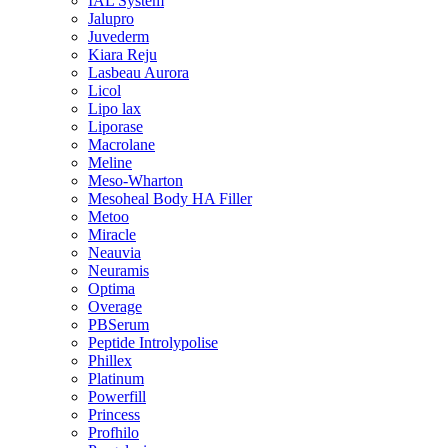
IAL System
Jalupro
Juvederm
Kiara Reju
Lasbeau Aurora
Licol
Lipo lax
Liporase
Macrolane
Meline
Meso-Wharton
Mesoheal Body HA Filler
Metoo
Miracle
Neauvia
Neuramis
Optima
Overage
PBSerum
Peptide Introlypolise
Phillex
Platinum
Powerfill
Princess
Profhilo