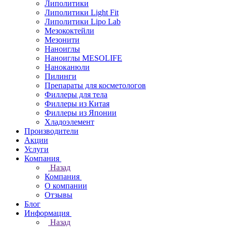
Липолитики
Липолитики Light Fit
Липолитики Lipo Lab
Мезококтейли
Мезонити
Наноиглы
Наноиглы MESOLIFE
Наноканюли
Пилинги
Препараты для косметологов
Филлеры для тела
Филлеры из Китая
Филлеры из Японии
Хладоэлемент
Производители
Акции
Услуги
Компания
Назад
Компания
О компании
Отзывы
Блог
Информация
Назад