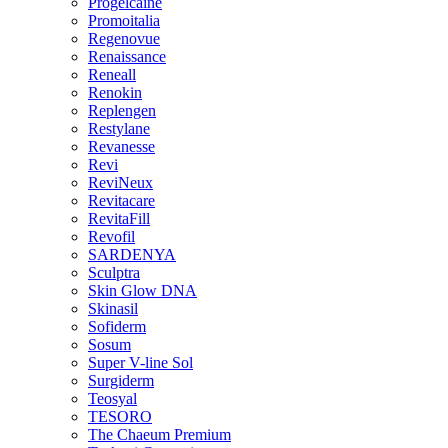
Progelcaine
Promoitalia
Regenovue
Renaissance
Reneall
Renokin
Replengen
Restylane
Revanesse
Revi
ReviNeux
Revitacare
RevitaFill
Revofil
SARDENYA
Sculptra
Skin Glow DNA
Skinasil
Sofiderm
Sosum
Super V-line Sol
Surgiderm
Teosyal
TESORO
The Chaeum Premium