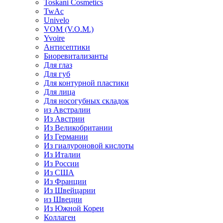
Toskani Cosmetics
TwAc
Univelo
VOM (V.O.M.)
Yvoire
Антисептики
Биоревитализанты
Для глаз
Для губ
Для контурной пластики
Для лица
Для носогубных складок
из Австралии
Из Австрии
Из Великобритании
Из Германии
Из гиалуроновой кислоты
Из Италии
Из России
Из США
Из Франции
Из Швейцарии
из Швеции
Из Южной Кореи
Коллаген