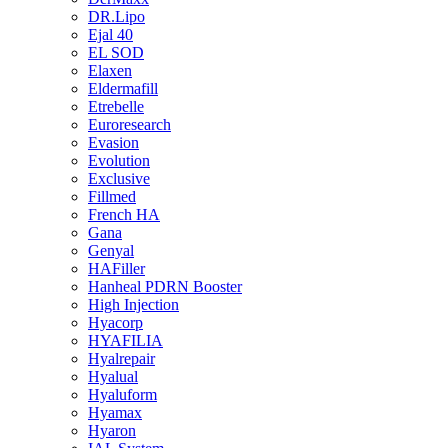
DR.Lipo
Ejal 40
EL SOD
Elaxen
Eldermafill
Etrebelle
Euroresearch
Evasion
Evolution
Exclusive
Fillmed
French HA
Gana
Genyal
HAFiller
Hanheal PDRN Booster
High Injection
Hyacorp
HYAFILIA
Hyalrepair
Hyalual
Hyaluform
Hyamax
Hyaron