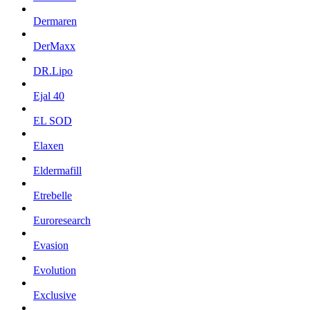
Dermaren
DerMaxx
DR.Lipo
Ejal 40
EL SOD
Elaxen
Eldermafill
Etrebelle
Euroresearch
Evasion
Evolution
Exclusive