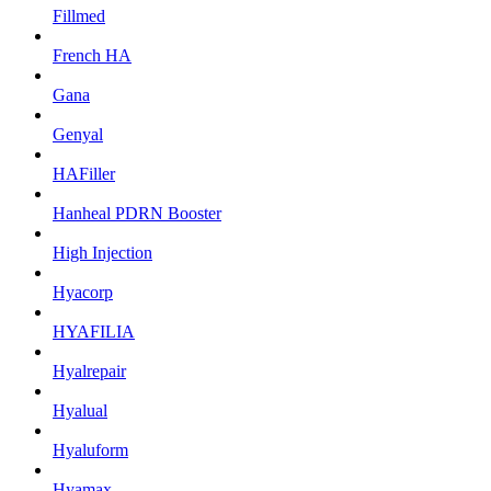
Fillmed
French HA
Gana
Genyal
HAFiller
Hanheal PDRN Booster
High Injection
Hyacorp
HYAFILIA
Hyalrepair
Hyalual
Hyaluform
Hyamax