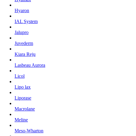
Hyaron
IAL System
Jalupro
Juvederm
Kiara Reju
Lasbeau Aurora
Licol
Lipo lax
Liporase
Macrolane
Meline
Meso-Wharton