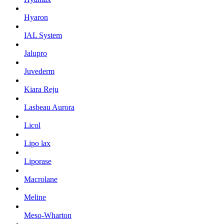
Hyaron
IAL System
Jalupro
Juvederm
Kiara Reju
Lasbeau Aurora
Licol
Lipo lax
Liporase
Macrolane
Meline
Meso-Wharton