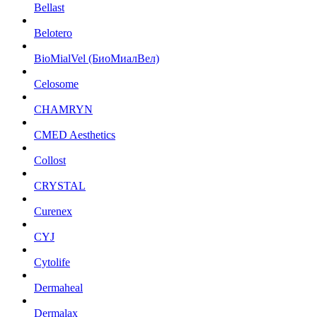
Bellast
Belotero
BioMialVel (БиоМиалВел)
Celosome
CHAMRYN
CMED Aesthetics
Collost
CRYSTAL
Curenex
CYJ
Cytolife
Dermaheal
Dermalax