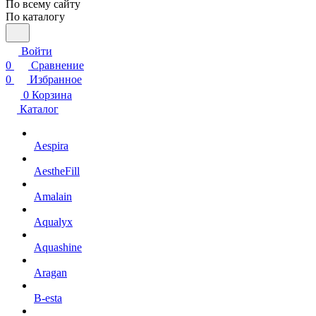
По всему сайту
По каталогу
Войти
0
Сравнение
0
Избранное
0
Корзина
Каталог
Aespira
AestheFill
Amalain
Aqualyx
Aquashine
Aragan
B-esta