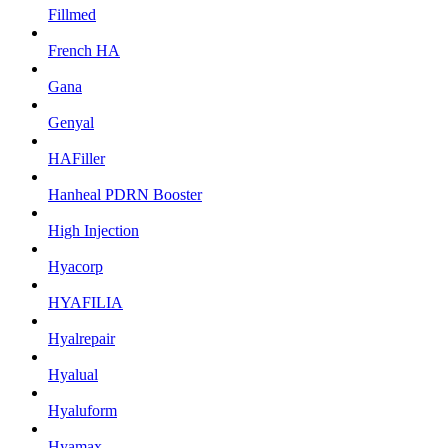
Fillmed
French HA
Gana
Genyal
HAFiller
Hanheal PDRN Booster
High Injection
Hyacorp
HYAFILIA
Hyalrepair
Hyalual
Hyaluform
Hyamax