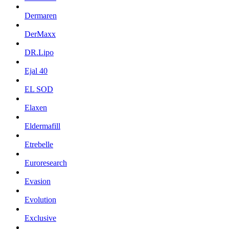
Dermaren
DerMaxx
DR.Lipo
Ejal 40
EL SOD
Elaxen
Eldermafill
Etrebelle
Euroresearch
Evasion
Evolution
Exclusive