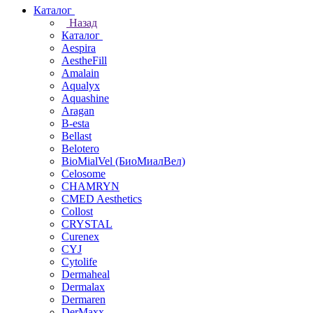
Каталог
Назад
Каталог
Aespira
AestheFill
Amalain
Aqualyx
Aquashine
Aragan
B-esta
Bellast
Belotero
BioMialVel (БиоМиалВел)
Celosome
CHAMRYN
CMED Aesthetics
Collost
CRYSTAL
Curenex
CYJ
Cytolife
Dermaheal
Dermalax
Dermaren
DerMaxx