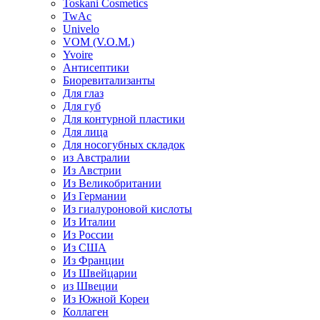
Toskani Cosmetics
TwAc
Univelo
VOM (V.O.M.)
Yvoire
Антисептики
Биоревитализанты
Для глаз
Для губ
Для контурной пластики
Для лица
Для носогубных складок
из Австралии
Из Австрии
Из Великобритании
Из Германии
Из гиалуроновой кислоты
Из Италии
Из России
Из США
Из Франции
Из Швейцарии
из Швеции
Из Южной Кореи
Коллаген