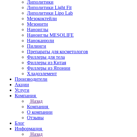
Липолитики
Липолитики Light Fit
Липолитики Lipo Lab
Мезококтейли
Мезонити
Наноиглы
Наноиглы MESOLIFE
Наноканюли
Пилинги
Препараты для косметологов
Филлеры для тела
Филлеры из Китая
Филлеры из Японии
Хладоэлемент
Производители
Акции
Услуги
Компания
Назад
Компания
О компании
Отзывы
Блог
Информация
Назад