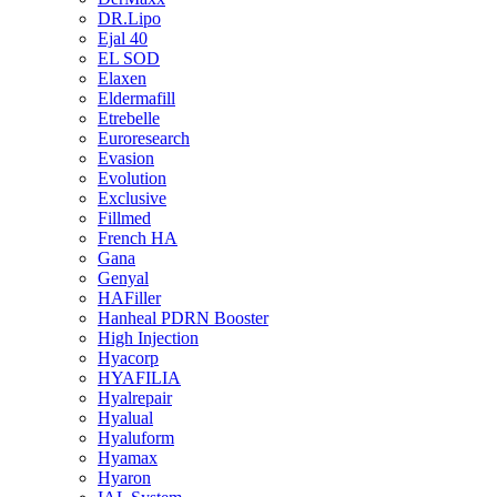
DR.Lipo
Ejal 40
EL SOD
Elaxen
Eldermafill
Etrebelle
Euroresearch
Evasion
Evolution
Exclusive
Fillmed
French HA
Gana
Genyal
HAFiller
Hanheal PDRN Booster
High Injection
Hyacorp
HYAFILIA
Hyalrepair
Hyalual
Hyaluform
Hyamax
Hyaron