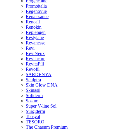
Progelcaine
Promoitalia
Regenovue
Renaissance
Reneall
Renokin
Replengen
Restylane
Revanesse
Revi
ReviNeux
Revitacare
RevitaFill
Revofil
SARDENYA
Sculptra
Skin Glow DNA
Skinasil
Sofiderm
Sosum
Super V-line Sol
Surgiderm
Teosyal
TESORO
The Chaeum Premium