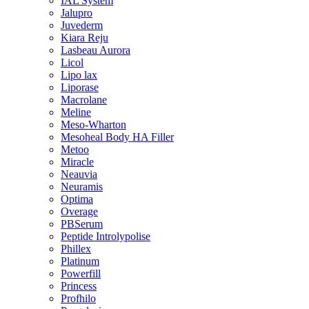
IAL System
Jalupro
Juvederm
Kiara Reju
Lasbeau Aurora
Licol
Lipo lax
Liporase
Macrolane
Meline
Meso-Wharton
Mesoheal Body HA Filler
Metoo
Miracle
Neauvia
Neuramis
Optima
Overage
PBSerum
Peptide Introlypolise
Phillex
Platinum
Powerfill
Princess
Profhilo